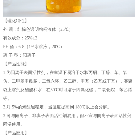
【理化特性】
外 观：红棕色透明粘稠液体（25℃）
有效成分：25%±2
PH 值：6-8（1%水溶液，20℃）
离 子 型：阳离子
【产品性能】
1.为阳离子表面活性剂，在室温下易溶于水和丙酮、丁醇、苯、氯
仿、二甲基甲
酰胺，二氧六环、乙二醇、甲基（乙基或丁基），赛璐
璐上溶剂及醋酸和水，在
50℃时可溶于四氯化碳，二氧化烷，苯乙烯
等。
2.对 5%的烯酸碱稳定，当温度提高到 180℃以上会分解。
3.可与阳离子、非离子表面活性剂混用，但不宜与阴离子表面活性剂
同浴使用。
【产品应用】