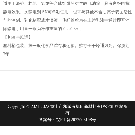
适用于涤纶、棉纶、氯纶等合成纤维的纺丝静电消除，具有良好的抗
静电效果。
抗静电剂 SN可单独使用，也可与其他不含阴离子表面活性
剂的油剂、乳化剂配
成水溶液，使纤维丝束在上述乳液中通过即可消
除静电，用量一般为纤维重量
的 0.2-0.5%。
【包装与贮运】
塑料桶包装。按一般化学品贮存和运输。贮存于干燥通风处。保质期
2年
Copyright © 2021-2022 黄山市和诚有机硅新材料有限公司 版权所
有
备案号：皖ICP备2022005198号